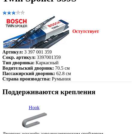
Остутствует
Артикул:
3 397 001 359
Сокр. артикул:
3397001359
Тип дворника:
Каркасный
Водительский дворник:
70.5 см
Пассажирский дворник:
62.8 см
Страна производства:
Румыния
Поддерживаются крепления
Hook
Дворник оснащён аэродинамическим спойлером.