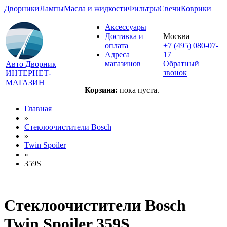
Дворники
Лампы
Масла и жидкости
Фильтры
Свечи
Коврики
Аксессуары
Доставка и
Москва
оплата
+7 (495) 080-07-
Адреса
17
магазинов
Обратный
Авто Дворник
звонок
ИНТЕРНЕТ-
МАГАЗИН
Корзина:
пока пуста.
Главная
»
Стеклоочистители Bosch
»
Twin Spoiler
»
359S
Стеклоочистители Bosch
Twin Spoiler 359S