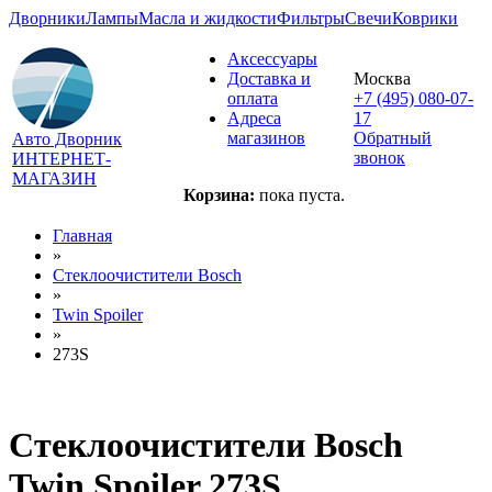
Дворники
Лампы
Масла и жидкости
Фильтры
Свечи
Коврики
Аксессуары
Доставка и
Москва
оплата
+7 (495) 080-07-
Адреса
17
магазинов
Обратный
Авто Дворник
звонок
ИНТЕРНЕТ-
МАГАЗИН
Корзина:
пока пуста.
Главная
»
Стеклоочистители Bosch
»
Twin Spoiler
»
273S
Стеклоочистители Bosch
Twin Spoiler 273S