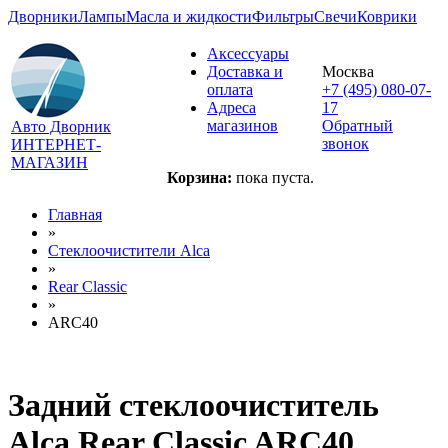
Дворники
Лампы
Масла и жидкости
Фильтры
Свечи
Коврики
Аксессуары
Доставка и
Москва
оплата
+7 (495) 080-07-
Адреса
17
магазинов
Обратный
Авто Дворник
звонок
ИНТЕРНЕТ-
МАГАЗИН
Корзина:
пока пуста.
Главная
»
Стеклоочистители Alca
»
Rear Classic
»
ARC40
Задний стеклоочиститель
Alca Rear Classic ARC40