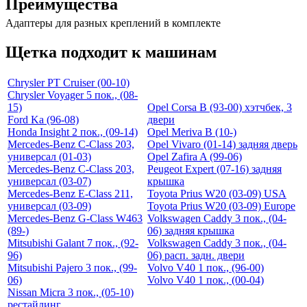
Преимущества
Адаптеры для разных креплений в комплекте
Щетка подходит к машинам
Chrysler PT Cruiser (00-10)
Chrysler Voyager 5 пок., (08-
15)
Opel Corsa B (93-00) хэтчбек, 3
Ford Ka (96-08)
двери
Honda Insight 2 пок., (09-14)
Opel Meriva B (10-)
Mercedes-Benz C-Class 203,
Opel Vivaro (01-14) задняя дверь
универсал (01-03)
Opel Zafira A (99-06)
Mercedes-Benz C-Class 203,
Peugeot Expert (07-16) задняя
универсал (03-07)
крышка
Mercedes-Benz E-Class 211,
Toyota Prius W20 (03-09) USA
универсал (03-09)
Toyota Prius W20 (03-09) Europe
Mercedes-Benz G-Class W463
Volkswagen Caddy 3 пок., (04-
(89-)
06) задняя крышка
Mitsubishi Galant 7 пок., (92-
Volkswagen Caddy 3 пок., (04-
96)
06) расп. задн. двери
Mitsubishi Pajero 3 пок., (99-
Volvo V40 1 пок., (96-00)
06)
Volvo V40 1 пок., (00-04)
Nissan Micra 3 пок., (05-10)
рестайлинг