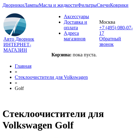
Дворники
Лампы
Масла и жидкости
Фильтры
Свечи
Коврики
Аксессуары
Доставка и
Москва
оплата
+7 (495) 080-07-
Адреса
17
магазинов
Обратный
Авто Дворник
звонок
ИНТЕРНЕТ-
МАГАЗИН
Корзина:
пока пуста.
Главная
»
Стеклоочистители для
Volkswagen
»
Golf
Стеклоочистители для
Volkswagen Golf