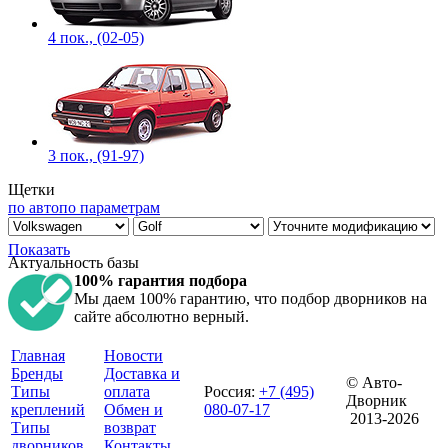
4 пок., (02-05)
3 пок., (91-97)
Щетки
по авто
по параметрам
Показать
Актуальность базы
100% гарантия подбора
Мы даем 100% гарантию, что подбор дворников на
сайте абсолютно верный.
Главная
Новости
Бренды
Доставка и
© Авто-
Типы
оплата
Россия
:
+7 (495)
Дворник
креплений
Обмен и
080-07-17
2013-2026
Типы
возврат
дворников
Контакты