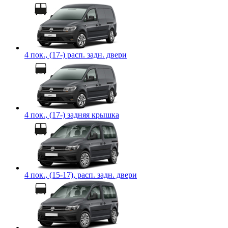
4 пок., (17-) расп. задн. двери
4 пок., (17-) задняя крышка
4 пок., (15-17), расп. задн. двери