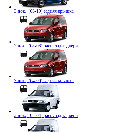
3 пок., (06-10) задняя крышка
3 пок., (04-06) расп. задн. двери
3 пок., (04-06) задняя крышка
2 пок., (95-04) расп. задн. двери