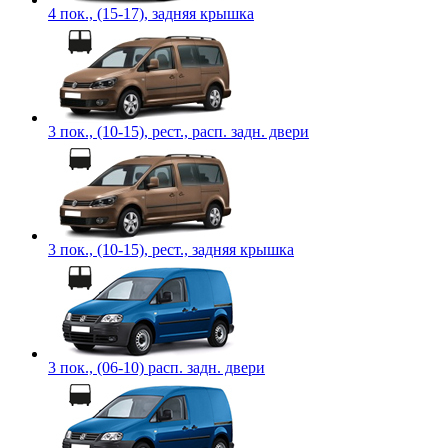
4 пок., (15-17), задняя крышка
3 пок., (10-15), рест., расп. задн. двери
3 пок., (10-15), рест., задняя крышка
3 пок., (06-10) расп. задн. двери