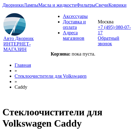
Дворники
Лампы
Масла и жидкости
Фильтры
Свечи
Коврики
Аксессуары
Доставка и
Москва
оплата
+7 (495) 080-07-
Адреса
17
магазинов
Обратный
Авто Дворник
звонок
ИНТЕРНЕТ-
МАГАЗИН
Корзина:
пока пуста.
Главная
»
Стеклоочистители для
Volkswagen
»
Caddy
Стеклоочистители для
Volkswagen Caddy