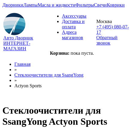
Дворники
Лампы
Масла и жидкости
Фильтры
Свечи
Коврики
Аксессуары
Доставка и
Москва
оплата
+7 (495) 080-07-
Адреса
17
магазинов
Обратный
Авто Дворник
звонок
ИНТЕРНЕТ-
МАГАЗИН
Корзина:
пока пуста.
Главная
»
Стеклоочистители для
SsangYong
»
Actyon Sports
Стеклоочистители для
SsangYong Actyon Sports