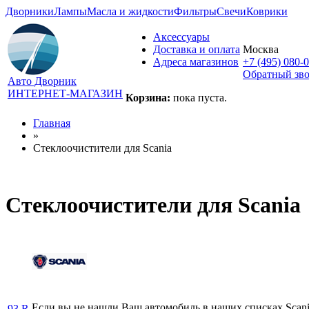
Дворники
Лампы
Масла и жидкости
Фильтры
Свечи
Коврики
Аксессуары
Доставка и оплата
Москва
Адреса магазинов
+7 (495) 080-
Обратный зв
Авто Дворник
ИНТЕРНЕТ-МАГАЗИН
Корзина:
пока пуста.
Главная
»
Стеклоочистители для
Scania
Стеклоочистители для
Scania
Если вы не нашли Ваш автомобиль в наших списках Scania 
93
R