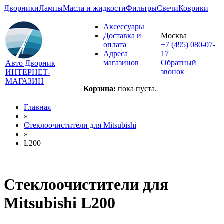
Дворники
Лампы
Масла и жидкости
Фильтры
Свечи
Коврики
Аксессуары
Доставка и
Москва
оплата
+7 (495) 080-07-
Адреса
17
магазинов
Обратный
Авто Дворник
звонок
ИНТЕРНЕТ-
МАГАЗИН
Корзина:
пока пуста.
Главная
»
Стеклоочистители для
Mitsubishi
»
L200
Стеклоочистители для
Mitsubishi L200