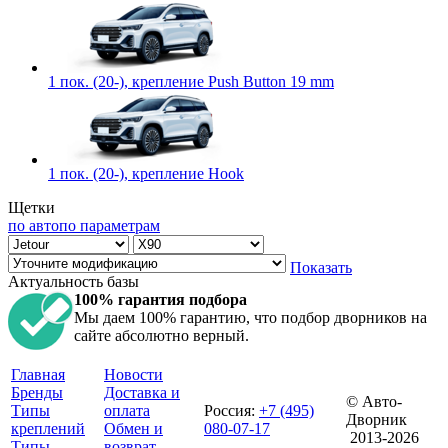
1 пок. (20-), крепление Push Button 19 mm
1 пок. (20-), крепление Hook
Щетки
по авто
по параметрам
Показать
Актуальность базы
100% гарантия подбора
Мы даем 100% гарантию, что подбор дворников на
сайте абсолютно верный.
Главная
Новости
Бренды
Доставка и
© Авто-
Типы
оплата
Россия
:
+7 (495)
Дворник
креплений
Обмен и
080-07-17
2013-2026
Типы
возврат