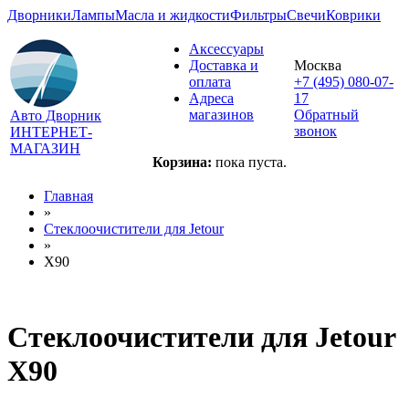
Дворники
Лампы
Масла и жидкости
Фильтры
Свечи
Коврики
Аксессуары
Доставка и
Москва
оплата
+7 (495) 080-07-
Адреса
17
магазинов
Обратный
Авто Дворник
звонок
ИНТЕРНЕТ-
МАГАЗИН
Корзина:
пока пуста.
Главная
»
Стеклоочистители для
Jetour
»
X90
Стеклоочистители для
Jetour
X90