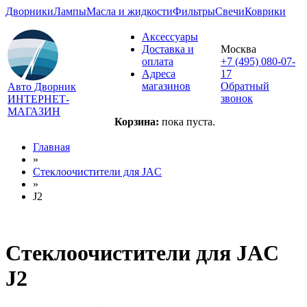
Дворники
Лампы
Масла и жидкости
Фильтры
Свечи
Коврики
Аксессуары
Доставка и
Москва
оплата
+7 (495) 080-07-
Адреса
17
магазинов
Обратный
Авто Дворник
звонок
ИНТЕРНЕТ-
МАГАЗИН
Корзина:
пока пуста.
Главная
»
Стеклоочистители для
JAC
»
J2
Стеклоочистители для
JAC
J2