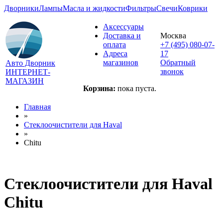
Дворники
Лампы
Масла и жидкости
Фильтры
Свечи
Коврики
Аксессуары
Доставка и
Москва
оплата
+7 (495) 080-07-
Адреса
17
магазинов
Обратный
Авто Дворник
звонок
ИНТЕРНЕТ-
МАГАЗИН
Корзина:
пока пуста.
Главная
»
Стеклоочистители для
Haval
»
Chitu
Стеклоочистители для
Haval
Chitu