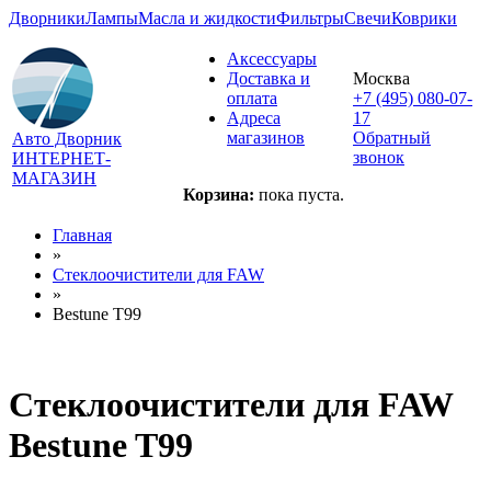
Дворники
Лампы
Масла и жидкости
Фильтры
Свечи
Коврики
Аксессуары
Доставка и
Москва
оплата
+7 (495) 080-07-
Адреса
17
магазинов
Обратный
Авто Дворник
звонок
ИНТЕРНЕТ-
МАГАЗИН
Корзина:
пока пуста.
Главная
»
Стеклоочистители для
FAW
»
Bestune T99
Стеклоочистители для
FAW
Bestune T99