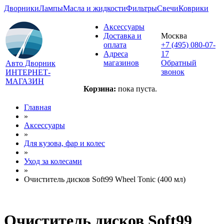
Дворники
Лампы
Масла и жидкости
Фильтры
Свечи
Коврики
Аксессуары
Доставка и
Москва
оплата
+7 (495) 080-07-
Адреса
17
магазинов
Обратный
Авто Дворник
звонок
ИНТЕРНЕТ-
МАГАЗИН
Корзина:
пока пуста.
Главная
»
Аксессуары
»
Для кузова, фар и колес
»
Уход за колесами
»
Очиститель дисков Soft99 Wheel Tonic (400 мл)
Очиститель дисков Soft99