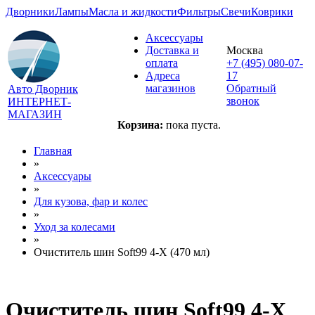
Дворники
Лампы
Масла и жидкости
Фильтры
Свечи
Коврики
Аксессуары
Доставка и
Москва
оплата
+7 (495) 080-07-
Адреса
17
магазинов
Обратный
Авто Дворник
звонок
ИНТЕРНЕТ-
МАГАЗИН
Корзина:
пока пуста.
Главная
»
Аксессуары
»
Для кузова, фар и колес
»
Уход за колесами
»
Очиститель шин Soft99 4-X (470 мл)
Очиститель шин Soft99 4-X