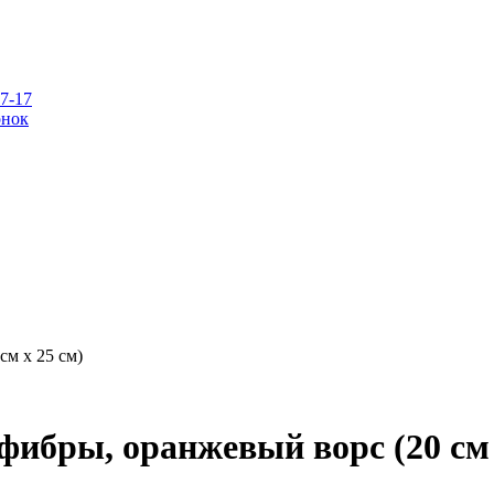
07-17
онок
м x 25 см)
бры, оранжевый ворс (20 см 