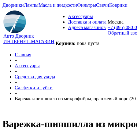
Дворники
Лампы
Масла и жидкости
Фильтры
Свечи
Коврики
Аксессуары
Доставка и оплата
Москва
Адреса магазинов
+7 (495) 080-
Обратный зв
Авто Дворник
ИНТЕРНЕТ-МАГАЗИН
Корзина:
пока пуста.
Главная
»
Аксессуары
»
Средства для ухода
»
Салфетки и губки
»
Варежка-шиншилла из микрофибры, оранжевый ворс (20 с
Варежка-шиншилла из микрофи