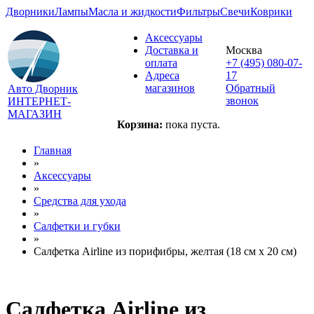
Дворники
Лампы
Масла и жидкости
Фильтры
Свечи
Коврики
Аксессуары
Доставка и
Москва
оплата
+7 (495) 080-07-
Адреса
17
магазинов
Обратный
Авто Дворник
звонок
ИНТЕРНЕТ-
МАГАЗИН
Корзина:
пока пуста.
Главная
»
Аксессуары
»
Средства для ухода
»
Салфетки и губки
»
Салфетка Airline из порифибры, желтая (18 см x 20 см)
Салфетка Airline из